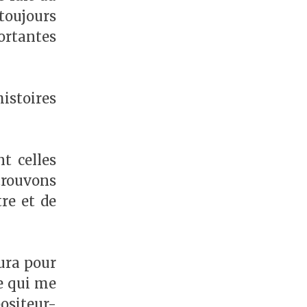
 toujours
portantes
istoires
t celles
trouvons
re et de
aura pour
e qui me
ositeur-