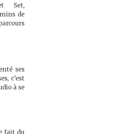
t Set,
emins de
parcours
enté ses
s, c’est
udio à se
 fait du