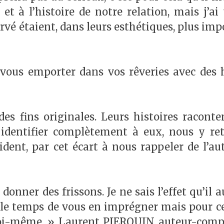
t à l’histoire de notre relation, mais j’ai
ervé étaient, dans leurs esthétiques, plus im
 vous emporter dans vos rêveries avec des h
s fins originales. Leurs histoires raconten
 identifier complètement à eux, nous y re
dent, par cet écart à nous rappeler de l’aut
onner des frissons. Je ne sais l’effet qu’il 
e le temps de vous en imprégner mais pour c
 moi-même. » Laurent PIERQUIN auteur-comp