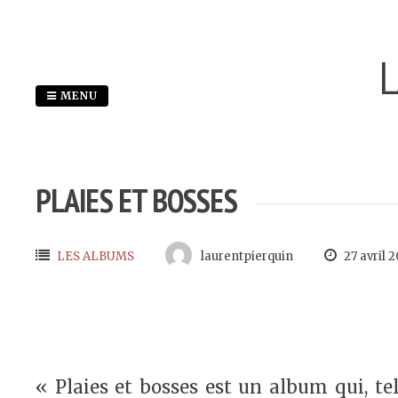
Passer
au
L
contenu
MENU
PLAIES ET BOSSES
LES ALBUMS
laurentpierquin
27 avril 2
« Plaies et bosses est un album qui, tel