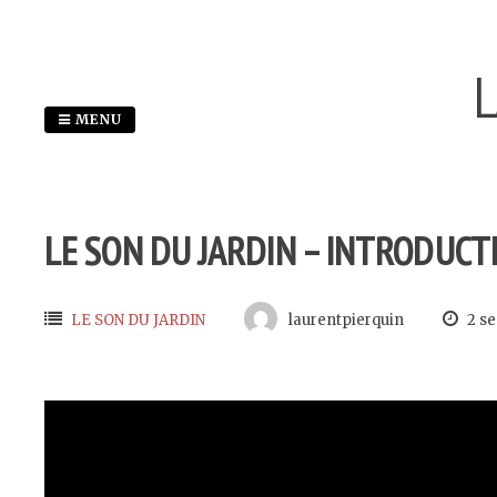
Passer
au
L
contenu
MENU
LE SON DU JARDIN – INTRODUCT
LE SON DU JARDIN
laurentpierquin
2 s